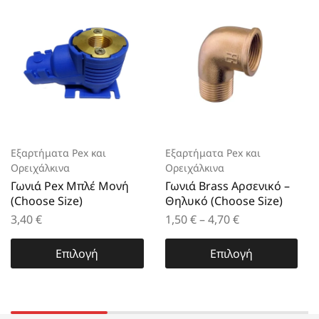
Εξαρτήματα Pex και
Εξαρτήματα Pex και
Ορειχάλκινα
Ορειχάλκινα
Γωνιά Pex Μπλέ Μονή
Γωνιά Brass Αρσενικό –
(Choose Size)
Θηλυκό (Choose Size)
3,40
€
1,50
€
–
4,70
€
Επιλογή
Επιλογή