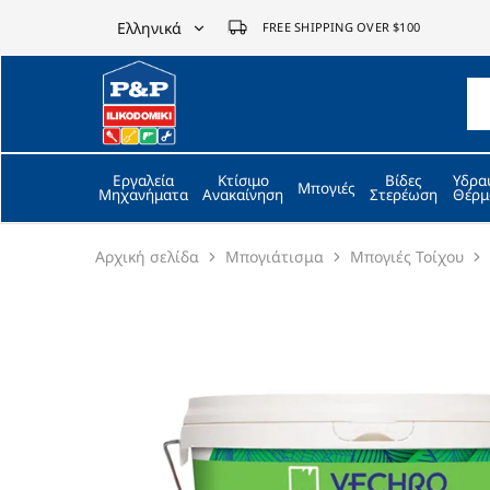
Ελληνικά
FREE SHIPPING OVER $100
Ελληνικά
P&P
ilikodomiki
English
LTD
Εργαλεία
Κτίσιμο
Βίδες
Υδρα
Μπογιές
Μηχανήματα
Ανακαίνηση
Στερέωση
Θέρμ
Αρχική σελίδα
Μπογιάτισμα
Μπογιές Τοίχου