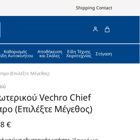
Shipping
Contact
Καθαρισμός
Αποθήκευση
Είδη Τέχνης
Στέγαση
Είδη Αυτοκινήτου
και Σκάλες
Χειροτεχνίας
σπρο (Επιλέξτε Μέγεθος)
κού
ωτερικού Vechro Chief
προ (Επιλέξτε Μέγεθος)
78
€