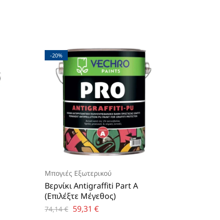
-20%
-20%
Μπογιές Εξωτερικού
Μπογιές
Βερνίκι Antigraffiti Part A
Μπογιά
(Επιλέξτε Μέγεθος)
Smaltop
(Επιλέξ
59,31
€
74,14
€
30,66
€