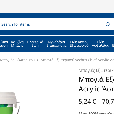
υλικά
Κουζίνα
Ηλεκτρικά
Κιγκαλέρια
Είδη Κήπου
Είδη
ανση
Μπάνιο
Είδη
Επιπλοποιία
Εξωτερικού
Ασφαλείας
Μπογιές Εξωτερικού
Μπογιά Εξωτερικού Vechro Chief Acrylic Ά
Μπογιές Εξωτερι
Μπογιά Εξ
Acrylic Άσ
5,24
€
–
70,