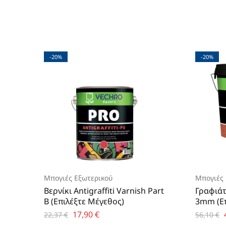
-20%
-20%
Μπογιές Εξωτερικού
Μπογιές 
Βερνίκι Antigraffiti Varnish Part
Γραφιάτ
B (Επιλέξτε Μέγεθος)
3mm (Επ
17,90
€
22,37
€
56,10
€