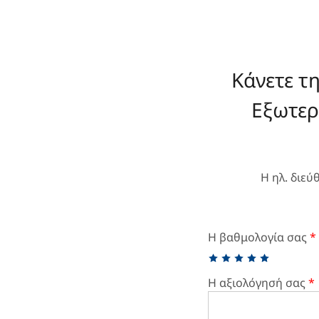
Κάνετε τ
Εξωτερ
Η ηλ. διεύ
Η βαθμολογία σας
*
Η αξιολόγησή σας
*