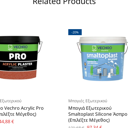
Related Products
-20%
Εξωτερικού
Μπογιές Εξωτερικού
ο Vechro Acrylic Pro
Μπογιά Εξωτερικού
ιλέξτε Μέγεθος)
Smaltoplast Silicone Άσπρο
(Επιλέξτε Μέγεθος)
44,88
€
97,34
€
121,68
€