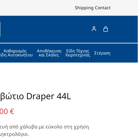
Shipping
Contact
Καθαρισμός
Αποθήκευση
Είδη Τέχνης
Στέγαση
Είδη Αυτοκινήτου
και Σκάλες
Χειροτεχνίας
βώτιο Draper 44L
,00
€
ευή από χάλυβα με εύκολο στη χρήση
ληκτρολόγιο.