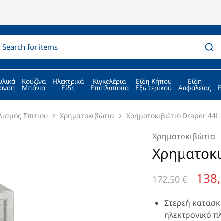
υλικά
Κουζίνα
Ηλεκτρικά
Κιγκαλέρια
Είδη Κήπου
Είδη
ανση
Μπάνιο
Είδη
Επιπλοποιία
Εξωτερικού
Ασφαλείας
λισμός Σπιτιού
Χρηματοκιβώτια
Χρηματοκιβώτιο Draper 44L
Χρηματοκιβώτια
Χρηματοκι
138
172,50
€
Στερεή κατασκ
ηλεκτρονικό π