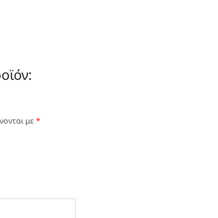
οϊόν:
νονται με
*