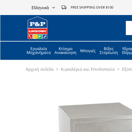
Ελληνικά
FREE SHIPPING OVER $100
Ελληνικά
P&P
ilikodomiki
English
LTD
Εργαλεία
Κτίσιμο
Βίδες
Υδρα
Μπογιές
Μηχανήματα
Ανακαίνηση
Στερέωση
Θέρμ
Αρχική σελίδα
Κιγκαλέρια και Επιπλοποιία
Εξοπ