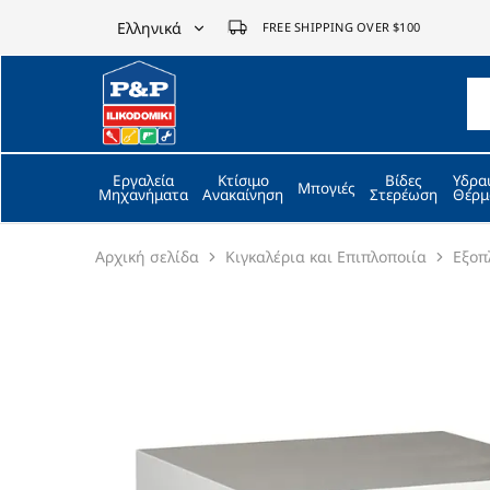
Ελληνικά
FREE SHIPPING OVER $100
Ελληνικά
P&P
ilikodomiki
English
LTD
Εργαλεία
Κτίσιμο
Βίδες
Υδρα
Μπογιές
Μηχανήματα
Ανακαίνηση
Στερέωση
Θέρμ
Αρχική σελίδα
Κιγκαλέρια και Επιπλοποιία
Εξοπ