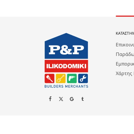
ΚΑΤΆΣΤΗ
Επικοιν
Παράδω
Εμπορι
Χάρτης
Created by P&P ILIKODOMIKI LTD All Rights Reserved