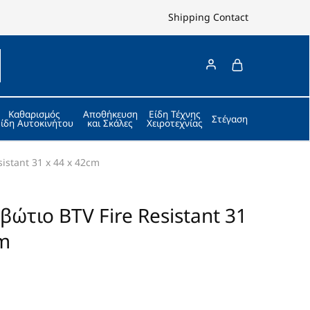
Shipping
Contact
Καθαρισμός
Αποθήκευση
Είδη Τέχνης
Στέγαση
Είδη Αυτοκινήτου
και Σκάλες
Χειροτεχνίας
istant 31 x 44 x 42cm
ώτιο BTV Fire Resistant 31
cm