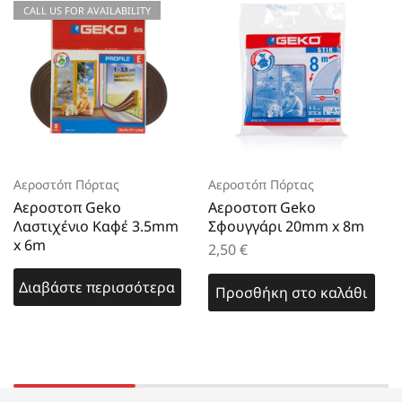
CALL US FOR AVAILABILITY
Αεροστόπ Πόρτας
Αεροστόπ Πόρτας
Aεροστοπ Geko
Aεροστοπ Geko
Λαστιχένιο Καφέ 3.5mm
Σφουγγάρι 20mm x 8m
x 6m
2,50
€
Διαβάστε περισσότερα
Προσθήκη στο καλάθι