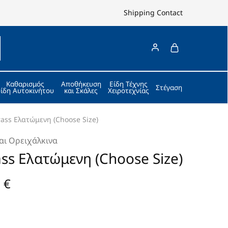
Shipping
Contact
Καθαρισμός
Αποθήκευση
Είδη Τέχνης
Στέγαση
Είδη Αυτοκινήτου
και Σκάλες
Χειροτεχνίας
ass Ελατώμενη (Choose Size)
αι Ορειχάλκινα
ss Ελατώμενη (Choose Size)
0
€