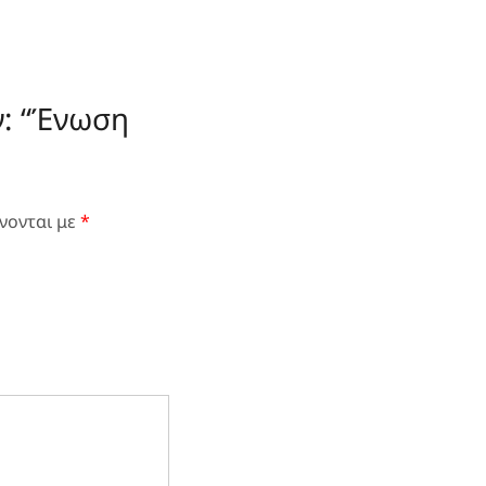
ν: “Ένωση
νονται με
*