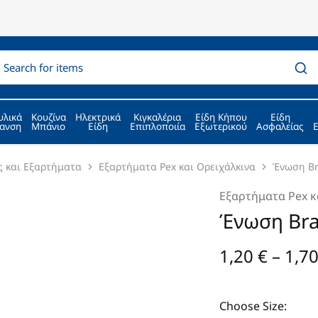
υλικά
Κουζίνα
Ηλεκτρικά
Κιγκαλέρια
Είδη Κήπου
Είδη
ανση
Μπάνιο
Είδη
Επιπλοποιία
Εξωτερικού
Ασφαλείας
ς και Εξαρτήματα
Εξαρτήματα Pex και Ορειχάλκινα
Ένωση Br
Εξαρτήματα Pex κ
Ένωση Bra
1,20
€
–
1,7
Choose Size: