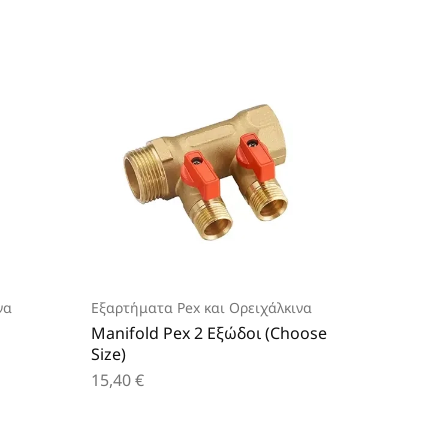
να
Εξαρτήματα Pex και Ορειχάλκινα
Εξαρτήμ
Manifold Pex 2 Εξώδοι (Choose
Γωνιά 
Size)
Size)
15,40
€
2,00
€
–