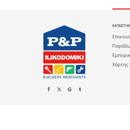
ΚΑΤΆΣΤΗ
Επικοιν
Παράδω
Εμπορι
Χάρτης
Created by P&P ILIKODOMIKI LTD All Rights Reserved