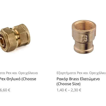
τα Pex και Ορειχάλκινα
Εξαρτήματα Pex και Ορειχάλκι
Pex Θηλυκό (Choose
Ρακόρ Brass Ελατώμενο
(Choose Size)
6,60
€
1,40
€
–
2,30
€