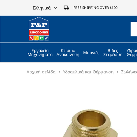
Ελληνικά
FREE SHIPPING OVER $100
Ελληνικά
P&P
ilikodomiki
English
LTD
Εργαλεία
Κτίσιμο
Βίδες
Υδρα
Μπογιές
Μηχανήματα
Ανακαίνηση
Στερέωση
Θέρμ
Αρχική σελίδα
Υδραυλικά και Θέρμανση
Σωλήνε