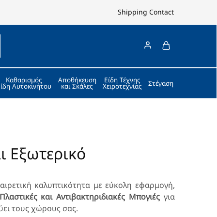
Shipping
Contact
Καθαρισμός
Αποθήκευση
Είδη Τέχνης
Στέγαση
Είδη Αυτοκινήτου
και Σκάλες
Χειροτεχνίας
ι Εξωτερικό
αιρετική καλυπτικότητα με εύκολη εφαρμογή,
 Πλαστικές και Αντιβακτηριδιακές Μπογιές
για
ύει τους χώρους σας.