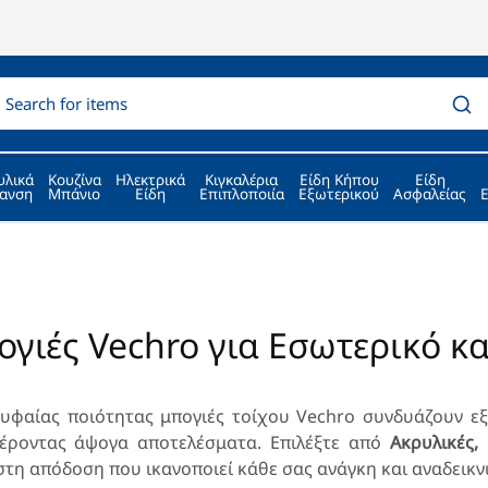
υλικά
Κουζίνα
Ηλεκτρικά
Κιγκαλέρια
Είδη Κήπου
Είδη
ανση
Μπάνιο
Είδη
Επιπλοποιία
Εξωτερικού
Ασφαλείας
γιές Vechro για Εσωτερικό κα
υφαίας ποιότητας μπογιές τοίχου Vechro συνδυάζουν εξ
έροντας άψογα αποτελέσματα. Επιλέξτε από
Aκρυλικές,
στη απόδοση που ικανοποιεί κάθε σας ανάγκη και αναδεικν