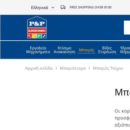
Ελληνικά
FREE SHIPPING OVER $100
Ελληνικά
P&P
ilikodomiki
English
LTD
Εργαλεία
Κτίσιμο
Βίδες
Υδρα
Μπογιές
Μηχανήματα
Ανακαίνηση
Στερέωση
Θέρμ
Αρχική σελίδα
Μπογιάτισμα
Μπογιές Τοίχου
Μπο
Οι κορ
προσφ
αξιόπι