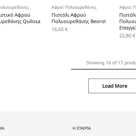
Πολυουρεθάνης
Αφροί Πολυουρεθάνης
Αφροί Π
ιστικό Αφρού
Πιστόλι Αφρού
Πιστόλ
ρεθάνης Quilosa
Πολυουρεθάνης Beorol
Πολυου
Επαγγε
16,65
€
22,80
€
Showing
16
of
17
prod
Load More
ΜΑ
Η ΕΤΑΙΡΊΑ