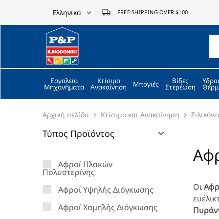
Ελληνικά
FREE SHIPPING OVER $100
Ελληνικά
P&P
ilikodomiki
English
LTD
Εργαλεία
Κτίσιμο
Βίδες
Υδρα
Μπογιές
Μηχανήματα
Ανακαίνηση
Στερέωση
Θέρμ
Αρχική σελίδα
Κτίσιμο και Ανακαίνηση
Σιλικόνε
Τύπος Προϊόντος
Aφρ
Αφροί Πλακών
Πολυστερίνης
Οι
Αφρ
Αφροί Υψηλής Διόγκωσης
ευέλικ
Αφροί Χαμηλής Διόγκωσης
Πυράντ