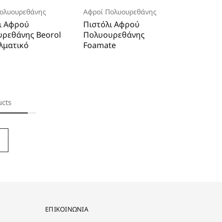
ολυουρεθάνης
Αφροί Πολυουρεθάνης
ι Αφρού
Πιστόλι Αφρού
ρεθάνης Beorol
Πολυουρεθάνης
λματικό
Foamate
ucts
ΕΠΙΚΟΙΝΩΝΙΑ