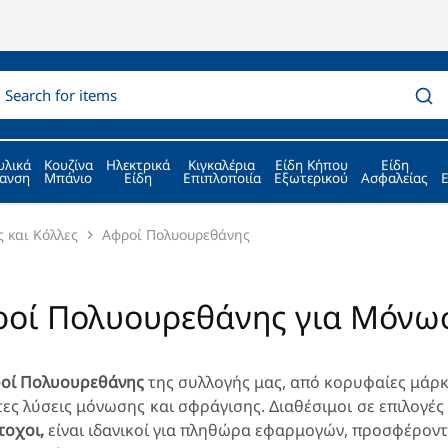
υλικά
Κουζίνα
Ηλεκτρικά
Κιγκαλέρια
Είδη Κήπου
Είδη
ανση
Μπάνιο
Είδη
Επιπλοποιία
Εξωτερικού
Ασφαλείας
ς και Κόλλες
Αφροί Πολυουρεθάνης
οί Πολυουρεθάνης για Μόνωσ
οί Πολυουρεθάνης
της συλλογής μας, από κορυφαίες μάρ
τες λύσεις μόνωσης και σφράγισης. Διαθέσιμοι σε επιλογέ
οχοι,
είναι ιδανικοί για πληθώρα εφαρμογών, προσφέροντ