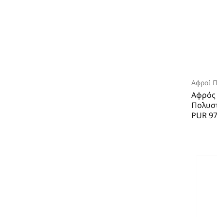
Αφροί 
Αφρός
Πολυστ
PUR 9