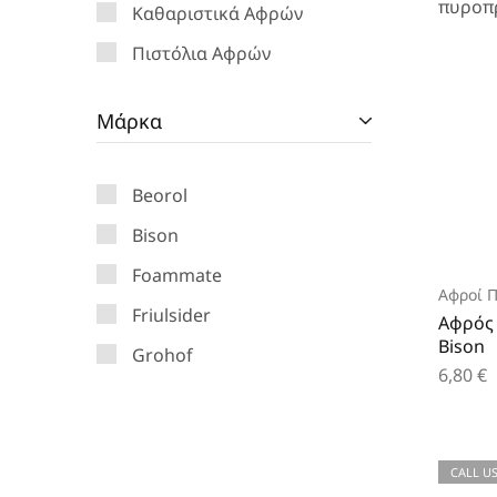
πυροπ
Καθαριστικά Αφρών
Πιστόλια Αφρών
Πυράντοχοι Αφροί
Μάρκα
Beorol
Bison
Foammate
Αφροί 
Friulsider
Αφρός
Bison
Grohof
6,80
€
Quilosa
Soudal
CALL US