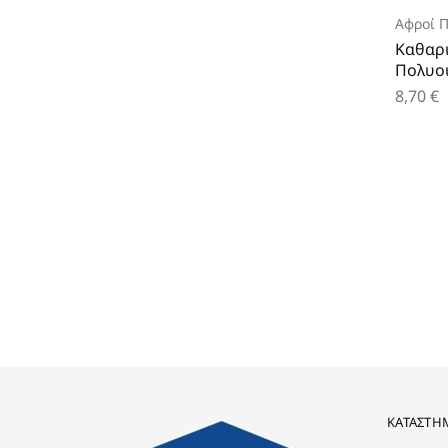
Αφροί 
Καθαρ
Πολυου
8,70
€
ΚΑΤΆΣΤΗ