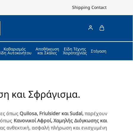
Shipping
Contact
Καθαρισμός
Αποθήκευση
Είδη Τέχνης
Στέγαση
Είδη Αυτοκινήτου
και Σκάλες
Χειροτεχνίας
η και Σφράγισμα.
κες όπως
Quilosa, Friulsider και Sudal,
παρέχουν
ς όπως
Κανονικοί Αφροί, Χαμηλής Διόγκωσης και
ας ανθεκτική, ασφαλή πλήρωση και ενισχυμένη