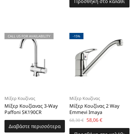
Προσθήκη στο καλάθι
CALL US FOR AVAILABILITY
-15%
Μίξερ Κουζίνας
Μίξερ Κουζίνας
Μίξερ Κουζίανας 3-Way
Μίξερ Κουζίνας 2 Way
Paffoni SK190CR
Emmevi Imaya
58,06
€
68,30
€
Διαβάστε περισσότερα