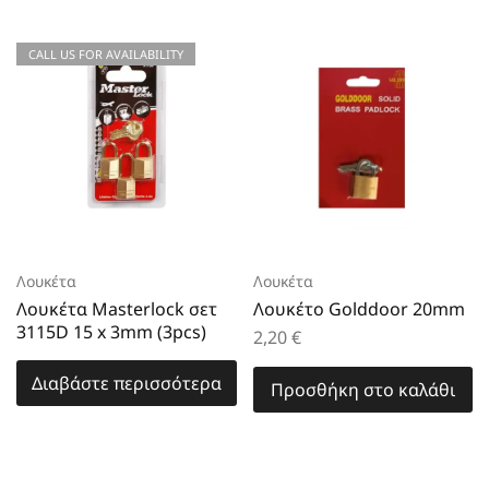
CALL US FOR AVAILABILITY
Λουκέτα
Λουκέτα
Λουκέτα Masterlock σετ
Λουκέτο Golddoor 20mm
3115D 15 x 3mm (3pcs)
2,20
€
Διαβάστε περισσότερα
Προσθήκη στο καλάθι