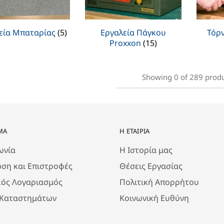
εία Μπαταρίας
(5)
Εργαλεία Πάγκου
Τόρ
Proxxon
(15)
Showing
0
of
289
prod
ΜΑ
Η ΕΤΑΙΡΊΑ
ωνία
Η Ιστορία μας
ση και Επιστροφές
Θέσεις Εργασίας
κός Λογαριασμός
Πολιτική Απορρήτου
 Καταστημάτων
Κοινωνική Ευθύνη