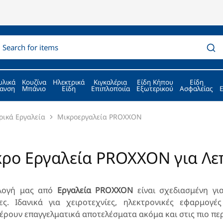
υλικά
Κουζίνα
Ηλεκτρικά
Κιγκαλέρια
Είδη Κήπου
Είδη
ανση
Μπάνιο
Είδη
Επιπλοποιία
Εξωτερικού
Ασφαλείας
ρικά Εργαλεία
Μικροεργαλεία PROXXON
ρο Εργαλεία PROXXON για Λεπ
λογή μας από
Εργαλεία PROXXON
είναι σχεδιασμένη για
ες. Ιδανικά για χειροτεχνίες, ηλεκτρονικές εφαρμογ
ρουν επαγγελματικά αποτελέσματα ακόμα και στις πιο περ