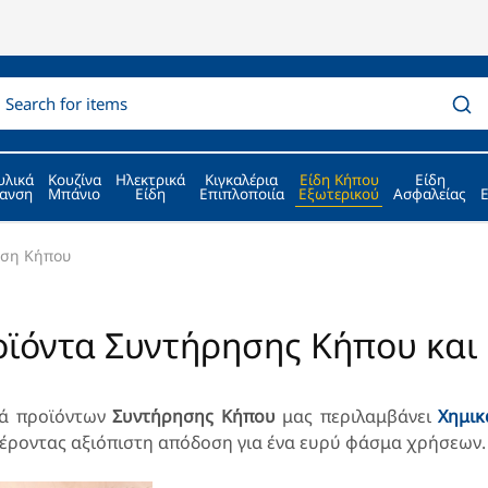
υλικά
Κουζίνα
Ηλεκτρικά
Κιγκαλέρια
Είδη Κήπου
Είδη
ανση
Μπάνιο
Είδη
Επιπλοποιία
Εξωτερικού
Ασφαλείας
ηση Κήπου
ϊόντα Συντήρησης Κήπου και
ρά προϊόντων
Συντήρησης Κήπου
μας περιλαμβάνει
Χημικ
ροντας αξιόπιστη απόδοση για ένα ευρύ φάσμα χρήσεων.