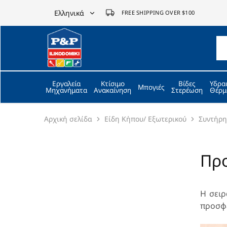
Ελληνικά
FREE SHIPPING OVER $100
Ελληνικά
P&P
ilikodomiki
English
LTD
Εργαλεία
Κτίσιμο
Βίδες
Υδρα
Μπογιές
Μηχανήματα
Ανακαίνηση
Στερέωση
Θέρμ
Αρχική σελίδα
Είδη Κήπου/ Εξωτερικού
Συντήρ
Προ
Η σει
προσφέ