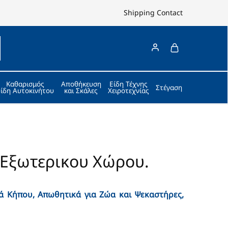
Shipping
Contact
Καθαρισμός
Αποθήκευση
Είδη Τέχνης
Στέγαση
Είδη Αυτοκινήτου
και Σκάλες
Χειροτεχνίας
 Εξωτερικου Χώρου.
ά Κήπου,
Απωθητικά για Ζώα
και Ψεκαστήρες,