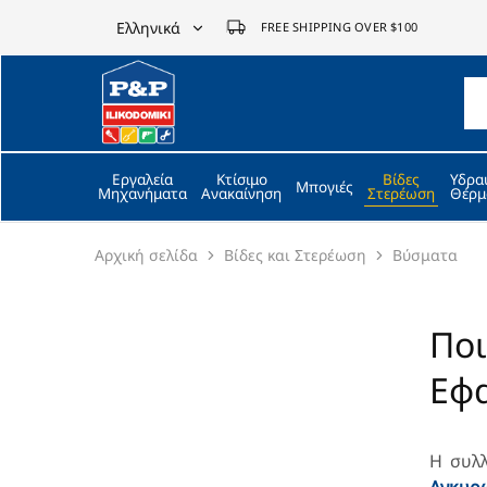
Ελληνικά
FREE SHIPPING OVER $100
Ελληνικά
P&P
ilikodomiki
English
LTD
Εργαλεία
Κτίσιμο
Βίδες
Υδρα
Μπογιές
Μηχανήματα
Ανακαίνηση
Στερέωση
Θέρμ
Αρχική σελίδα
Bίδες και Στερέωση
Βύσματα
Ποι
Εφ
Η συλ