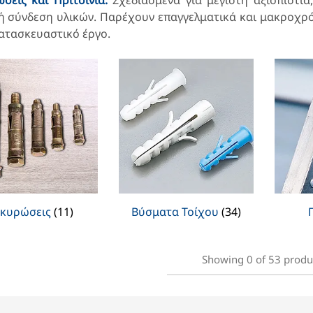
ώσεις
και Πριτσίνια.
Σχεδιασμένα για μέγιστη αξιοπιστί
 σύνδεση υλικών. Παρέχουν επαγγελματικά και μακροχρόν
ατασκευαστικό έργο.
γκυρώσεις
(11)
Βύσματα Τοίχου
(34)
Showing
0
of
53
produ