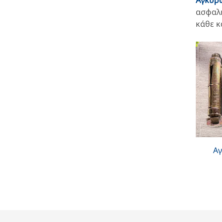
Αγκυρ
ασφαλή
κάθε κ
Α