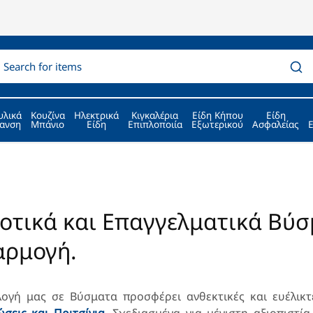
υλικά
Κουζίνα
Ηλεκτρικά
Κιγκαλέρια
Είδη Κήπου
Είδη
ανση
Μπάνιο
Είδη
Επιπλοποιία
Εξωτερικού
Ασφαλείας
οτικά και Επαγγελματικά Βύσ
αρμογή.
λογή μας σε
Βύσματα
προσφέρει ανθεκτικές και ευέλικτ