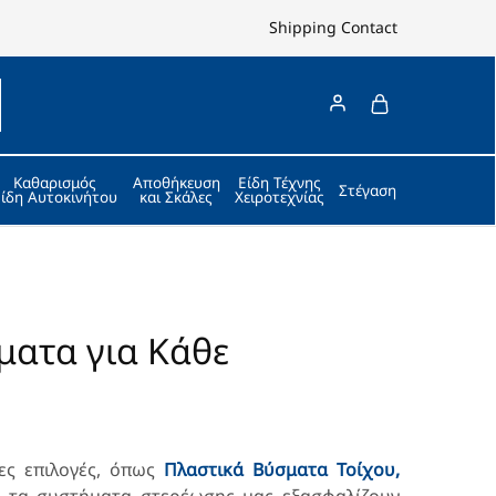
Shipping
Contact
Καθαρισμός
Αποθήκευση
Είδη Τέχνης
Στέγαση
Είδη Αυτοκινήτου
και Σκάλες
Χειροτεχνίας
ματα για Κάθε
ες επιλογές, όπως
Πλαστικά Βύσματα Τοίχου,