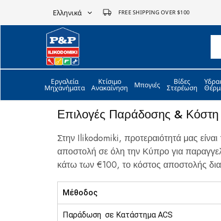
Ελληνικά
FREE SHIPPING OVER $100
Ελληνικά
P&P
ilikodomiki
English
LTD
Εργαλεία
Κτίσιμο
Βίδες
Υδρα
Μπογιές
Μηχανήματα
Ανακαίνηση
Στερέωση
Θέρμ
Επιλογές Παράδοσης & Κόστη
Στην Ilikodomiki, προτεραιότητά μας είν
αποστολή σε όλη την Κύπρο για παραγγελ
κάτω των €100, το κόστος αποστολής δι
Μέθοδος
Παράδωση σε Κατάστημα ACS