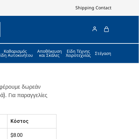
Shipping
Contact
Καθαρισμός
Αποθήκευση
Είδη Τέχνης
Στέγαση
Είδη Αυτοκινήτου
και Σκάλες
Χειροτεχνίας
φέρουμε δωρεάν
ά).
Για παραγγελίες
Κόστος
$8.00